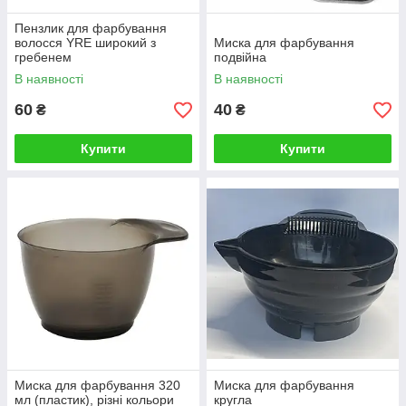
Пензлик для фарбування
волосся YRE широкий з
Миска для фарбування
гребенем
подвійна
В наявності
В наявності
60
40
₴
₴
Купити
Купити
Миска для фарбування 320
Миска для фарбування
мл (пластик), різні кольори
кругла