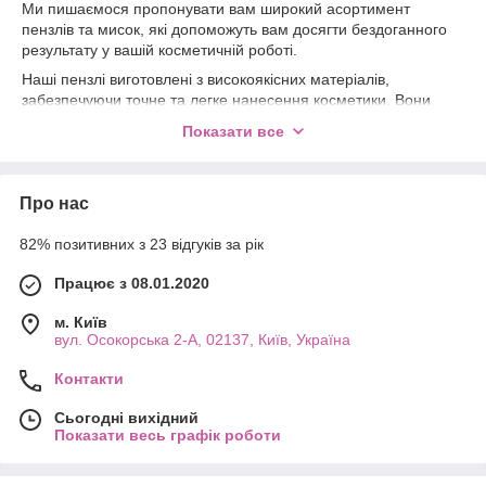
Ми пишаємося пропонувати вам широкий асортимент
пензлів та мисок, які допоможуть вам досягти бездоганного
результату у вашій косметичній роботі.
Наші пензлі виготовлені з високоякісних матеріалів,
забезпечуючи точне та легке нанесення косметики. Вони
мають різні форми та розміри, що підходять для всіх видів
Показати все
макіяжу, від нанесення основи до розтушовування тіней.
Наші миски також виконані з якісних матеріалів та призначені
для змішування та розведення косметичних продуктів. Вони
Про нас
зручні у використанні та легко миються, що робить процес
нанесення макіяжу ще більш приємним та ефективним.
82% позитивних з 23 відгуків за рік
Купуйте кисті та миски у нас сьогодні та насолоджуйтесь
професійним результатом у вашому макіяжі!
Працює з 08.01.2020
м. Київ
вул. Осокорська 2-А, 02137, Київ, Україна
Контакти
Сьогодні вихідний
Показати весь графік роботи