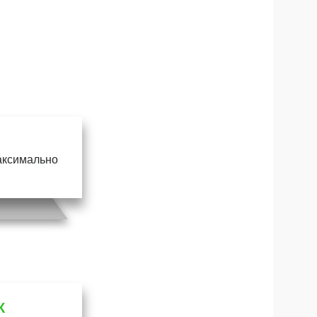
максимально
К