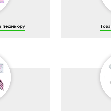
а педикюру
Това