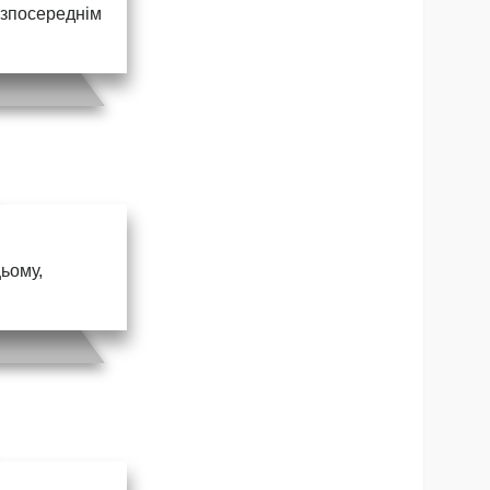
безпосереднім
цьому,