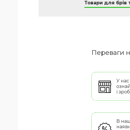
Товари для брів т
Переваги н
У нас
ознай
і зро
В наш
наявн