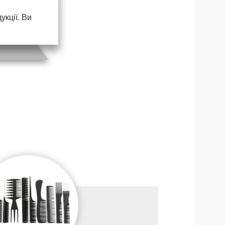
кції. Ви