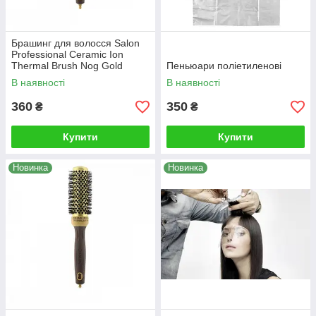
Брашинг для волосся Salon
Professional Ceramic Ion
Thermal Brush Nog Gold
Пеньюари поліетиленові
Series 53
В наявності
В наявності
360
350
₴
₴
Купити
Купити
Новинка
Новинка