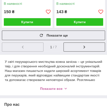
В наявності
В наявності
150
143
₴
₴
Купити
Купити
Показати ще
1
/ 7
У світі перукарського мистецтва кожна зачіска – це унікальний
твір, і для створення необхідний досконалий інструментарій.
Наш магазин пишається надати широкий асортимент товарів
для перукарів, який відповідає найвищим стандартам якості
та допомагає створювати неповторні образи. Розгляньмо
основні категорії товарів, які роблять кожного перукаря
Показати все
справжнім майстром стилю.
Гребінці – це не просто інструмент для зачісування волосся,
Про нас
це є ключовим елементом створення унікальних форм і