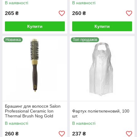
Series
см, "Гаджет"
В наявності
В наявності
265
260
₴
₴
Купити
Купити
Новинка
Топ продажів
Брашинг для волосся Salon
Professional Ceramic Ion
Фартух поліетиленовий, 100
Thermal Brush Nog Gold
шт.
Series 25
В наявності
В наявності
260
237
₴
₴