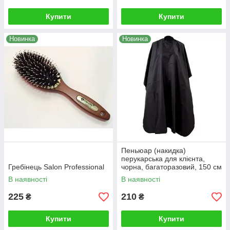
Купити
Купити
Новинка
Новинка
Пеньюар (накидка)
перукарська для клієнта,
Гребінець Salon Professional
чорна, багаторазовий, 150 см
В наявності
В наявності
225
210
₴
₴
Купити
Купити