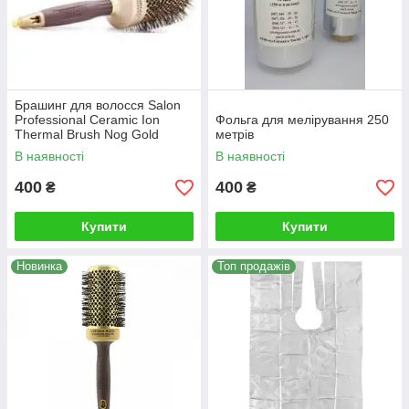
Брашинг для волосся Salon
Professional Ceramic Ion
Фольга для мелірування 250
Thermal Brush Nog Gold
метрів
Series 65
В наявності
В наявності
400
400
₴
₴
Купити
Купити
Новинка
Топ продажів