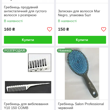
Гребінець продувний
антистатичний для густого
Затискач для волосся Mar
волосся з розпіркою
Negro, упаковка 5шт
(трансформер)
В наявності
В наявності
160
150
₴
₴
Купити
Купити
РОЗПРОДАЖ
Новинка
Гребінець для вибілювання
Гребінець Salon Professional
Y10 150 COMB
червоний