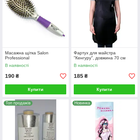
Масажна щітка Salon
Фартух для майстра
Professional
"Кенгуру", довжина 70 см
В наявності
В наявності
190
185
₴
₴
Купити
Купити
Топ продажів
Новинка