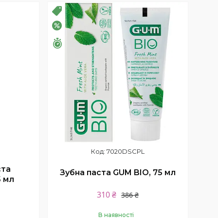
Купити
РОЗПРОДАЖ
–20%
Залишилось 26 днів
7020DSCPL
ста
Зубна паста GUM BIO, 75 мл
5 мл
310 ₴
386 ₴
В наявності