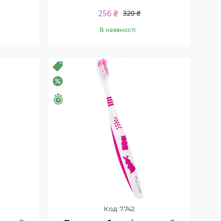
256 ₴
320 ₴
В наявності
Купити
Розпродаж
–19%
Залишилось 26 днів
7.742