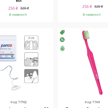
мл
256 ₴
320 ₴
256 ₴
320 ₴
В наявності
В наявності
Купити
Купити
родаж
Розпродаж
–20%
шилось 26 днів
Залишилось 26 днів
7.1762
7.749