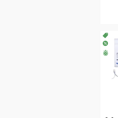
Розп
–20%
Зали