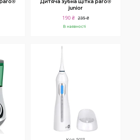
 paro®
Дитяча зубна щітка paro®
junior
190 ₴
235 ₴
В наявності
Купити
5013