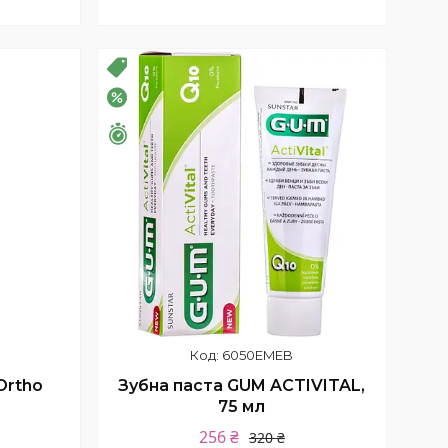
Купити
РОЗПРОДАЖ
–20%
Залишилось 26 днів
6050EMEB
Ortho
Зубна паста GUM ACTIVITAL,
75 мл
256 ₴
320 ₴