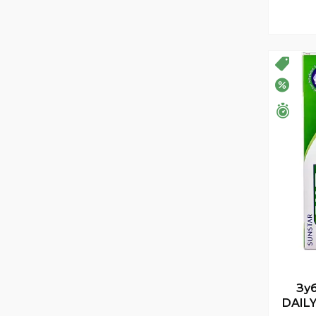
РОЗ
–20%
Зали
Зу
DAILY