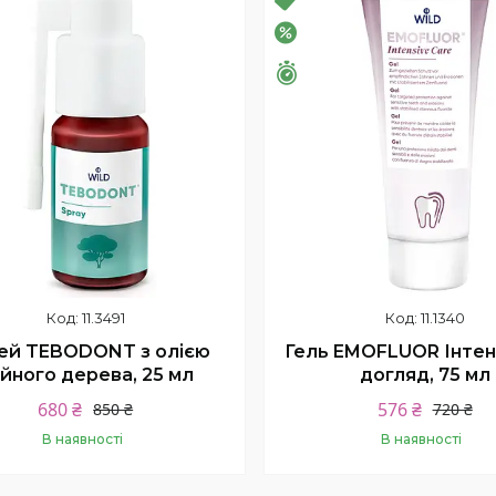
–20%
шилось 26 днів
Залишилось 26 днів
11.3491
11.1340
ей TEBODONT з олією
Гель EMOFLUOR Інте
йного дерева, 25 мл
догляд, 75 мл
680 ₴
576 ₴
850 ₴
720 ₴
В наявності
В наявності