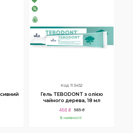
–20%
Залишилось 26 днів
11.3452
нсивний
Гель TEBODONT з олією
чайного дерева, 18 мл
468 ₴
585 ₴
В наявності