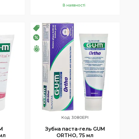
В наявності
Купити
РОЗПРОДАЖ
–20%
Залишилось 26 днів
3080EPI
M
Зубна паста-гель GUM
мл
ORTHO, 75 мл