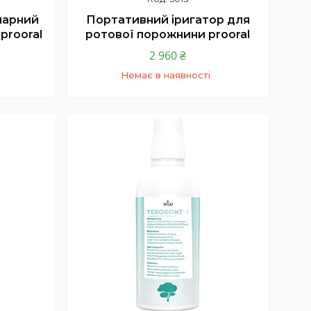
нарний
Портативний іригатор для
prooral
ротової порожнини prooral
2 960 ₴
Немає в наявності
0
+380 (67) 819-27-00
жер)
зв'язок з нами (менеджер)