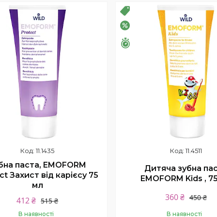
Купити
Купити
ПРОДАЖ
РОЗПРОДАЖ
–20%
шилось 26 днів
Залишилось 26 днів
11.1435
11.4511
бна паста, EMOFORM
Дитяча зубна па
ct Захист від карієсу 75
EMOFORM Kids , 7
мл
360 ₴
450 ₴
412 ₴
515 ₴
В наявності
В наявності