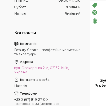
Пʼятниця
09:00
17:00
РОЗ
Субота
Вихідний
–20%
Неділя
Вихідний
Зали
Beauty Centre - професійна косметика
та аксесуари
вул. Осокорська 2-А, 02137, Київ,
Україна
Зу
Prote
Наталія
+380 (67) 819-27-00
зв'язок з нами (менеджер)