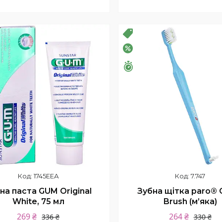
Купити
Купити
ПРОДАЖ
Розпродаж
–20%
шилось 26 днів
Залишилось 26 днів
1745EЕА
7.747
на паста GUM Original
Зубна щітка paro® 
White, 75 мл
Brush (м’яка)
269 ₴
264 ₴
336 ₴
330 ₴