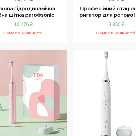
укова гідродинамічна
Професійний стаціо
бна щітка paro®sonic
іригатор для ротової 
10 176 ₴
3 830 ₴
Немає в наявності
Немає в наявності
+380 (67) 819-27-00
+380 (67) 819-27-0
в'язок з нами (менеджер)
зв'язок з нами (менед
нка