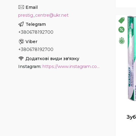
prestig_centre@ukr.net
РОЗ
–20%
+380678192700
Зали
+380678192700
Instagram
https://www.instagram.com/beauty.center.kyiv/
Зуб