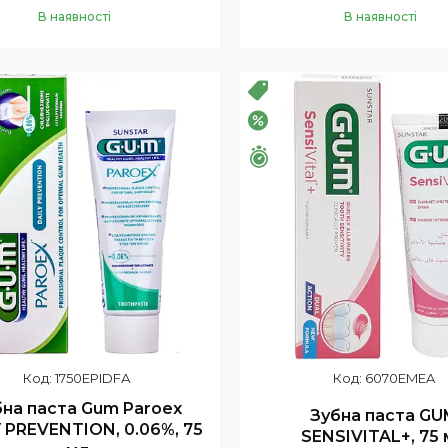
В наявності
В наявності
Купити
Купити
ПРОДАЖ
РОЗПРОДАЖ
–20%
шилось 26 днів
Залишилось 26 днів
1750EPIDFА
6070EMEA
бна паста Gum Paroex
Зубна паста GU
 PREVENTION, 0.06%, 75
SENSIVITAL+, 75 