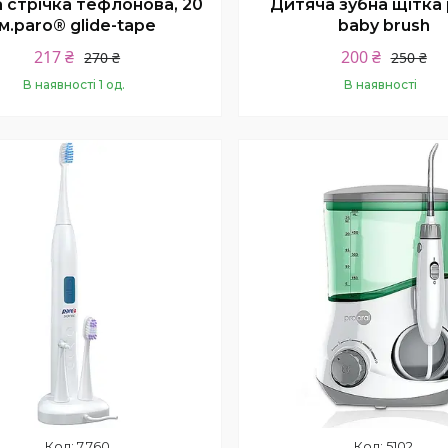
 стрічка тефлонова, 20
Дитяча зубна щітка
м.paro® glide-tape
baby brush
217 ₴
200 ₴
270 ₴
250 ₴
В наявності 1 од.
В наявності
Купити
Купити
7.760
5102