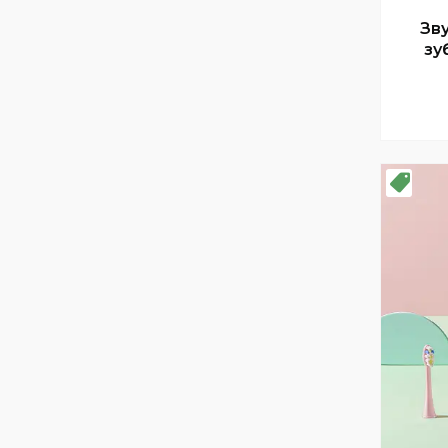
Зв
зу
з
Нови