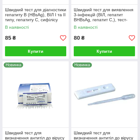
Швидкий тест для діагностики
Швидкий тест для виявлення
гепатиту В (HBsAg), ВІЛ I та II
3-інфекцій (ВІЛ, гепатит
типу, гепатиту С, сифілісу
ВHBsAg, гепатит С,), тест-
(тест-карта), 1шт
карта, 1шт
В наявності
В наявності
85
80
₴
₴
Купити
Купити
Новинка
Новинка
Швидкий тест для
Швидкий тест для
визначення антитіл до вірусу
визначення антитіл до вірусу