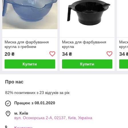
Миска для фарбування
Миска для фарбування
Мис
кругла з гребнем
кругла
круг
20
34
34
₴
₴
Купити
Купити
Про нас
82% позитивних з 23 відгуків за рік
Працює з 08.01.2020
м. Київ
вул. Осокорська 2-А, 02137, Київ, Україна
Контакти