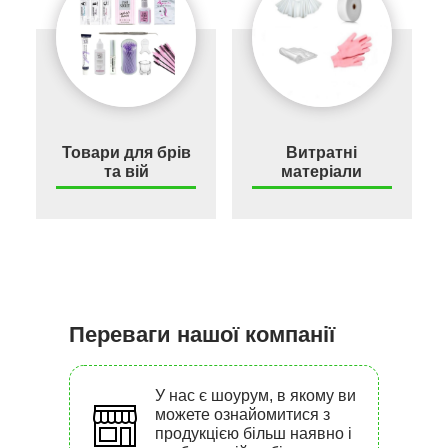
Товари для брів
Витратні
та вій
матеріали
Переваги нашої компанії
У нас є шоурум, в якому ви
можете ознайомитися з
продукцією більш наявно і