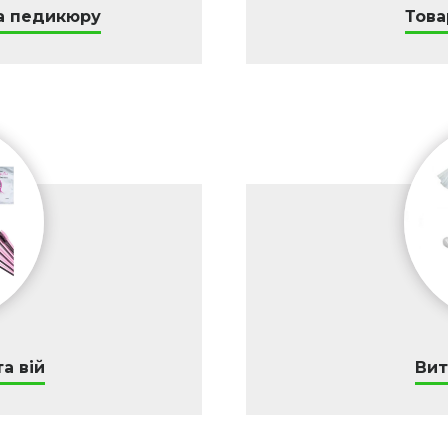
а педикюру
Това
а вій
Вит