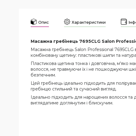
Опис
Характеристики
Інф
Масажна гребінець 7695CLG Salon Professi
Масажна гребінець Salon Professional 7695CLG 
комбіновану щетину: пластикові шипи та натур
Пластикова щетина тонка і довговічна, м'яко м
волосся, не травмуючи їх і не пошкоджуючи шкі
безпечним.
Цей гребінець ідеально підходить для полірува
гребінцю стильний та сучасний вигляд.
Ідеально підходить для нарощених волосся та д
виглядатиме доглянутим і блискучим.