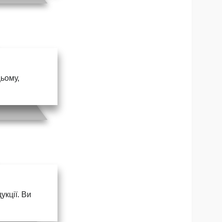
цьому,
кції. Ви