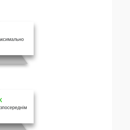
максимально
К
безпосереднім