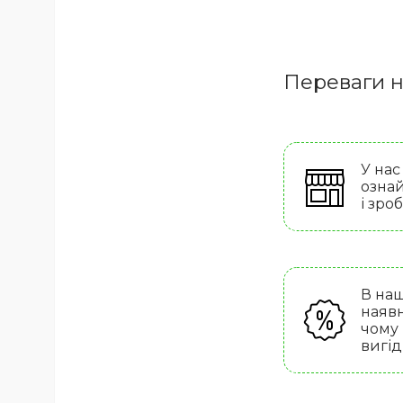
Переваги н
У нас
ознай
і зро
В наш
наявн
чому
вигід