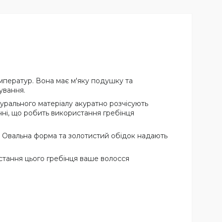
емператур. Вона має м'яку подушку та
ування.
урального матеріалу акуратно розчісують
нні, що робить використання гребінця
". Овальна форма та золотистий обідок надають
истання цього гребінця ваше волосся