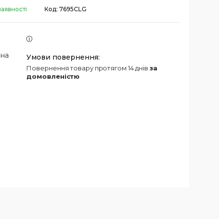
наявності
Код:
7695CLG
 на
повернення товару протягом 14 днів
за
домовленістю