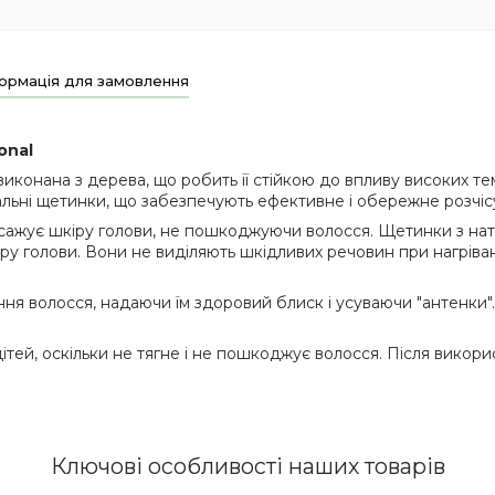
ормація для замовлення
onal
виконана з дерева, що робить її стійкою до впливу високих т
альні щетинки, що забезпечують ефективне і обережне розчіс
асажує шкіру голови, не пошкоджуючи волосся. Щетинки з нат
ру голови. Вони не виділяють шкідливих речовин при нагріва
ння волосся, надаючи їм здоровий блиск і усуваючи "антенки
ітей, оскільки не тягне і не пошкоджує волосся. Після викор
Ключові особливості наших товарів