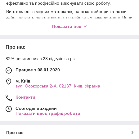
ефективно та професійно виконувати свою роботу.
Виготовлені із міцних матеріалів, наші контейнери та лотки
забезпечують довговічність та надійність у використанні. Вони
ідеально підходять для салонів краси, перукарень, салонів
Показати все
манікюру та інших професійних сфер, де важливо мати
доступ до необхідних інструментів у будь-який момент.
З різноманітністю розмірів та дизайнів, наші контейнери та
Про нас
лотки допоможуть вам організувати інструменти так, щоб
вони були завжди під рукою та легко доступні під час роботи.
82% позитивних з 23 відгуків за рік
Вибирайте з нашого асортименту той варіант, який відповідає
вашим потребам та уподобанням.
Працює з 08.01.2020
Довіртеся нашим контейнерам та лоткам, щоб зробити вашу
м. Київ
роботу більш зручною та професійною. Купуйте у нас
вул. Осокорська 2-А, 02137, Київ, Україна
сьогодні та насолоджуйтесь порядком та організацією у
вашому робочому просторі!
Контакти
Сьогодні вихідний
Показати весь графік роботи
Про нас