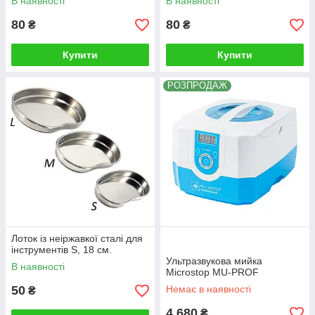
В наявності
В наявності
80
80
₴
₴
Купити
Купити
РОЗПРОДАЖ
Лоток із неіржавкої сталі для
інструментів S, 18 см.
Ультразвукова мийка
В наявності
Microstop MU-PROF
50
Немає в наявності
₴
4 680
₴