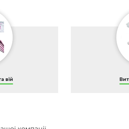
а вій
Вит
ашої компанії