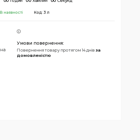
в
0
0
Годин
0
0
Хвилин
0
0
Секунд
В наявності
Код:
3 л
 на
повернення товару протягом 14 днів
за
домовленістю