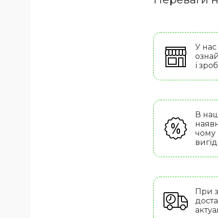
У нас
ознай
і зро
В наш
наявн
чому
вигід
При з
доста
актуа