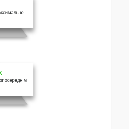
максимально
К
безпосереднім