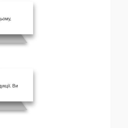
цьому,
кції. Ви