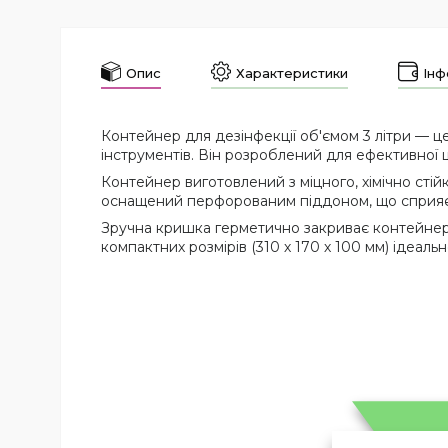
Опис
Характеристики
Інф
Контейнер для дезінфекції об'ємом 3 літри — це
інструментів. Він розроблений для ефективної ц
Контейнер виготовлений з міцного, хімічно стій
оснащений перфорованим піддоном, що сприяє 
Зручна кришка герметично закриває контейнер,
компактних розмірів (310 х 170 х 100 мм) ідеал