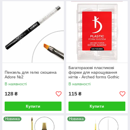
Багаторазові пластикові
Пензель для гелю скошена
форми для нарощування
Adore №2
нігтів - Arched forms Gothic
Almond, 120 шт
В наявності
В наявності
128
115
₴
₴
Купити
Купити
Новинка
Новинка