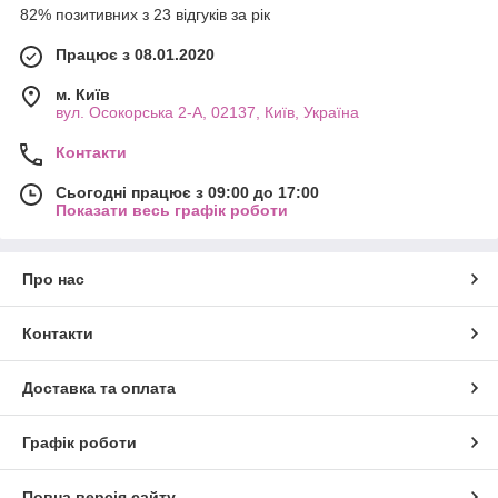
82% позитивних з 23 відгуків за рік
виготовлені з високоякісних матеріалів та забезпечують
чудову якість та зручність у використанні.
Працює з 08.01.2020
Незалежно від вашого рівня майстерності чи досвіду, наші
інструменти допоможуть вам створити професійний та
м. Київ
стильний дизайн нігтів. Купуйте інструменти для дизайну
вул. Осокорська 2-А, 02137, Київ, Україна
нігтів у нас сьогодні та давайте вашій творчості втілитись у
життя!
Контакти
Сьогодні працює з 09:00 до 17:00
Показати весь графік роботи
Про нас
Контакти
Доставка та оплата
Графік роботи
Повна версія сайту