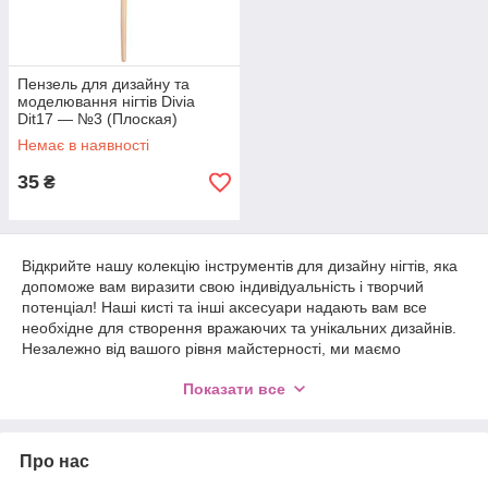
Пензель для дизайну та
моделювання нігтів Divia
Dit17 — №3 (Плоская)
Немає в наявності
35
₴
Відкрийте нашу колекцію інструментів для дизайну нігтів, яка
допоможе вам виразити свою індивідуальність і творчий
потенціал! Наші кисті та інші аксесуари надають вам все
необхідне для створення вражаючих та унікальних дизайнів.
Незалежно від вашого рівня майстерності, ми маємо
інструменти, які підходять як для професіоналів, так і для
Показати все
новачків. Дозвольте вашому таланту розквітнути з нашою
допомогою!
Від точних та зручних пензлів для розпису до різноманітних
Про нас
печаток, ми маємо все, що потрібно для втілення ваших
творчих ідей на нігтьовій пластині. Наші інструменти