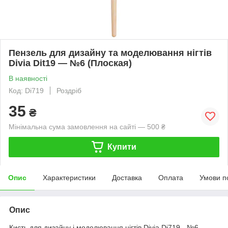
Пензель для дизайну та моделювання нігтів
Divia Dit19 — №6 (Плоская)
В наявності
Код: Di719
Роздріб
35
₴
Мінімальна сума замовлення на сайті — 500 ₴
Купити
Опис
Характеристики
Доставка
Оплата
Умови п
Опис
Кисть для дизайну і моделювання нігтів Divia Di719 - №6