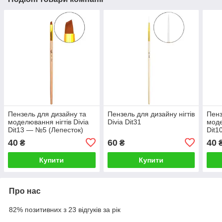
Пензель для дизайну та
Пензель для дизайну нігтів
Пенз
моделювання нігтів Divia
Divia Dit31
моде
Dit13 — №5 (Лепесток)
Dit1
40
60
40
₴
₴
Купити
Купити
Про нас
82% позитивних з 23 відгуків за рік