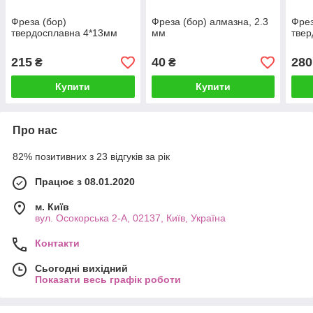
Фреза (бор)
Фреза (бор) алмазна, 2.3
Фрез
твердосплавна 4*13мм
мм
твер
215
40
280
₴
₴
Купити
Купити
Про нас
82% позитивних з 23 відгуків за рік
Працює з 08.01.2020
м. Київ
вул. Осокорська 2-А, 02137, Київ, Україна
Контакти
Сьогодні вихідний
Показати весь графік роботи