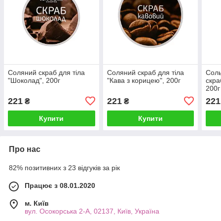
Соляний скраб для тіла
Соляний скраб для тіла
Соль
"Шоколад", 200г
"Кава з корицею", 200г
скра
200г
221
221
221
₴
₴
Купити
Купити
Про нас
82% позитивних з 23 відгуків за рік
Працює з 08.01.2020
м. Київ
вул. Осокорська 2-А, 02137, Київ, Україна