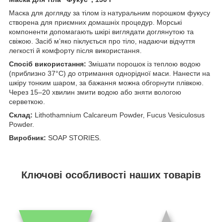
Маска для догляду за тілом із натуральним порошком фукусу
створена для приємних домашніх процедур. Морські
компоненти допомагають шкірі виглядати доглянутою та
свіжою. Засіб м’яко піклується про тіло, надаючи відчуття
легкості й комфорту після використання.
Спосіб використання:
Змішати порошок із теплою водою
(приблизно 37°C) до отримання однорідної маси. Нанести на
шкіру тонким шаром, за бажання можна обгорнути плівкою.
Через 15–20 хвилин змити водою або зняти вологою
серветкою.
Склад:
Lithothamnium Calcareum Powder, Fucus Vesiculosus
Powder.
Виробник:
SOAP STORIES.
Ключові особливості наших товарів