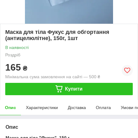
Маска для тіла Фукус для обгортання
(антицелюлітне), 150г, 1шт
В наявності
Роздріб
165
₴
Мінімальна сума замовлення на сайті — 500 ₴
Купити
Опис
Характеристики
Доставка
Оплата
Умови п
Опис
Маска для тіла "Фукус", 150 г