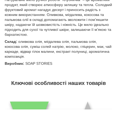
продукт, який створює атмосферу затишку та тепла. Солодкий
фруктовий аромат нагадує десерт і приносить радість з
кожним використанням. Оливкова, мігдалева, кокосова та
пальмова олії в складі допомагають зволожити і пом'якшити
шкіру, надаючи їй шовковистість і ніжність. Це мило ідеально
підходить для сухої та чутливої шкіри, залишаючи її м'якою та
бархатистою.
Склад:
оливкова олія, мігдалева олія, пальмова олія,
кокосова олія, суміш солей натрію, молоко, гліцерин, мак, чай
каркаде, відвар гілок малини, екстракт полуниці, ароматична
композиція.
Виробник:
SOAP STORIES
Ключові особливості наших товарів