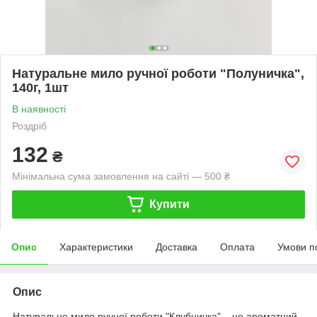
Натуральне мило ручної роботи "Полуничка",
140г, 1шт
В наявності
Роздріб
132
₴
Мінімальна сума замовлення на сайті — 500 ₴
Купити
Опис
Характеристики
Доставка
Оплата
Умови п
Опис
Натуральне мило ручної роботи "Клубничка" – це ароматний