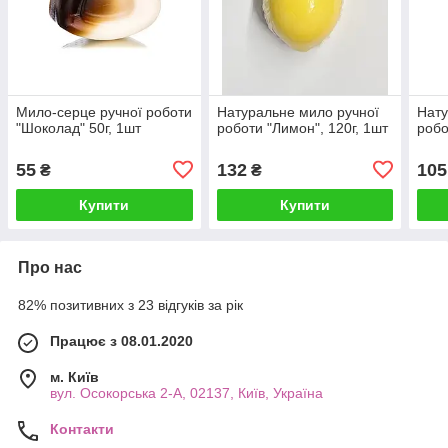
Мило-серце ручної роботи
Натуральне мило ручної
Нату
"Шоколад" 50г, 1шт
роботи "Лимон", 120г, 1шт
робо
55
132
105
₴
₴
Купити
Купити
Про нас
82% позитивних з 23 відгуків за рік
Працює з 08.01.2020
м. Київ
вул. Осокорська 2-А, 02137, Київ, Україна
Контакти