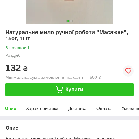
Натуральне мило ручної роботи "Масажне",
150г, 1шт
В наявності
Роздріб
132
₴
Мінімальна сума замовлення на сайті — 500 ₴
Купити
Опис
Характеристики
Доставка
Оплата
Умови п
Опис
Натуральне мило ручної роботи "Масажне" приносить