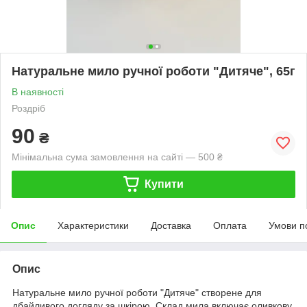
Натуральне мило ручної роботи "Дитяче", 65г
В наявності
Роздріб
90
₴
Мінімальна сума замовлення на сайті — 500 ₴
Купити
Опис
Характеристики
Доставка
Оплата
Умови п
Опис
Натуральне мило ручної роботи "Дитяче" створене для
дбайливого догляду за шкірою. Склад мила включає оливкову