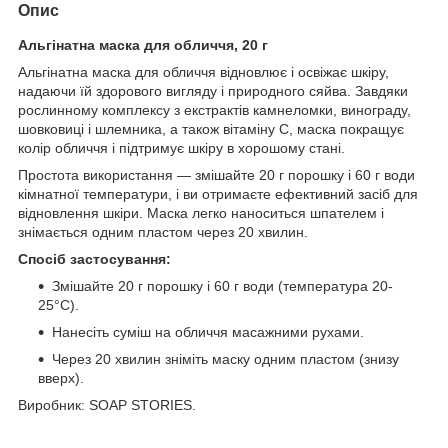
Опис
Альгінатна маска для обличчя, 20 г
Альгінатна маска для обличчя відновлює і освіжає шкіру,
надаючи їй здорового вигляду і природного сяйва. Завдяки
рослинному комплексу з екстрактів камнеломки, винограду,
шовковиці і шлемника, а також вітаміну С, маска покращує
колір обличчя і підтримує шкіру в хорошому стані.
Простота використання — змішайте 20 г порошку і 60 г води
кімнатної температури, і ви отримаєте ефективний засіб для
відновлення шкіри. Маска легко наноситься шпателем і
знімається одним пластом через 20 хвилин.
Спосіб застосування:
Змішайте 20 г порошку і 60 г води (температура 20-
25°C).
Нанесіть суміш на обличчя масажними рухами.
Через 20 хвилин зніміть маску одним пластом (знизу
вверх).
Виробник: SOAP STORIES.