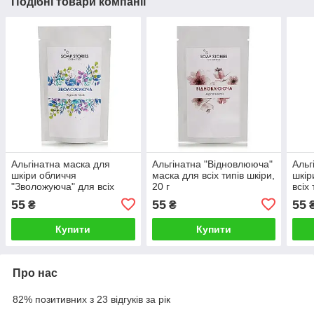
Подібні товари компанії
Альгінатна маска для
Альгінатна "Відновлююча"
Альг
шкіри обличчя
маска для всіх типів шкіри,
шкір
"Зволожуюча" для всіх
20 г
всіх 
типів шкіри, 20 г
55
55
55
₴
₴
Купити
Купити
Про нас
82% позитивних з 23 відгуків за рік