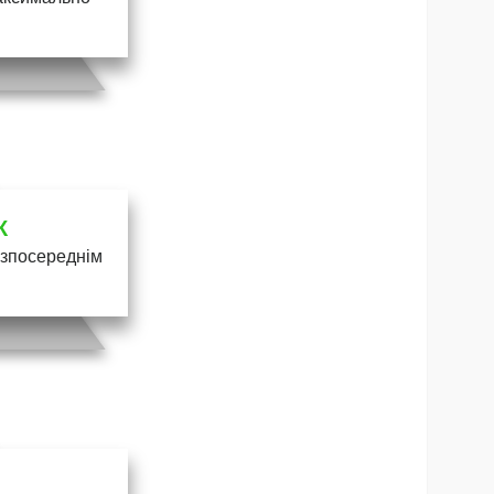
К
безпосереднім