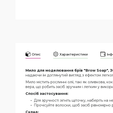
Опис
Характеристики
Інф
Мило для моделювання брів "Brow Soap", 3
надаючи їм доглянутий вигляд з ефектом легког
Мило містить рослинні олії, такі як оливкова, ко
вера, що робить засіб зручним і легким у викори
Спосіб застосування:
Для зручності зігніть щіточку, наберіть на
Прочісуйте волоски, щоб засіб рівномірно 
Склад: