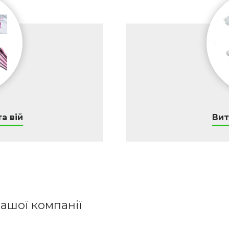
а вій
Вит
ашої компанії