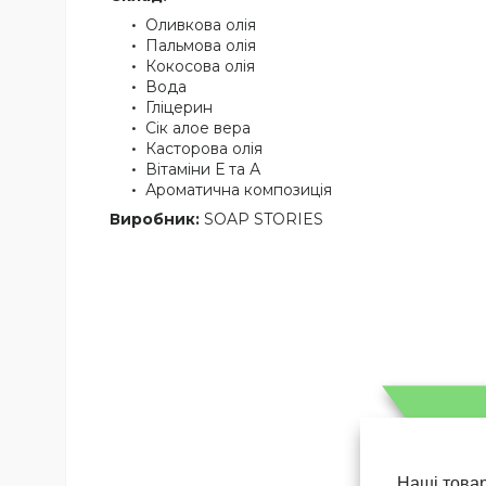
Оливкова олія
Пальмова олія
Кокосова олія
Вода
Гліцерин
Сік алое вера
Касторова олія
Вітаміни Е та А
Ароматична композиція
Виробник:
SOAP STORIES
Наші товар