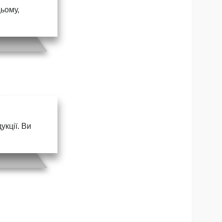
цьому,
кції. Ви