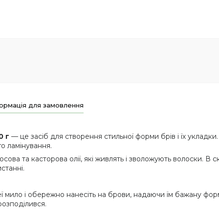
ормація для замовлення
0 г
— це засіб для створення стильної форми брів і їх укладки
о ламінування.
косова та касторова олії, які живлять і зволожують волоски. В 
станні.
 неї мило і обережно нанесіть на брови, надаючи їм бажану фор
розподілився.