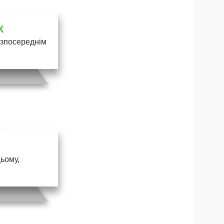
К
безпосереднім
цьому,