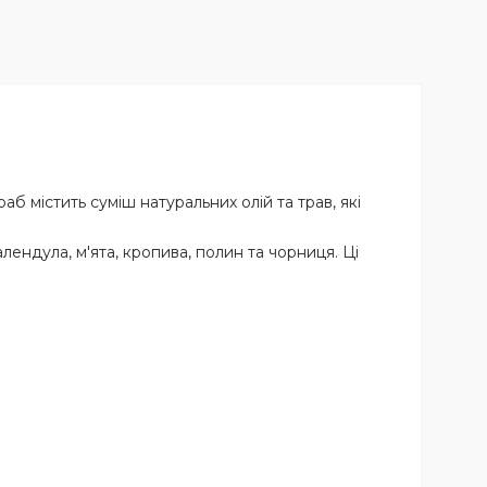
аб містить суміш натуральних олій та трав, які
лендула, м'ята, кропива, полин та чорниця. Ці