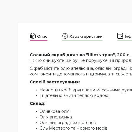
Опис
Характеристики
Інф
Соляний скраб для тіла "Шість трав", 200 г
—
ніжно очищують шкіру, не порушуючи її природ
Скраб містить олію апельсина, олію виноградних
компоненти допомагають підтримувати свіжість 
Спосіб застосування:
Нанести скраб круговими масажними рухам
Тщательно змити теплою водою.
Склад:
Оливкова олія
Олія апельсина
Олія виноградних кісточок
Сіль Мертвого та Чорного морів