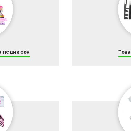
а педикюру
Това