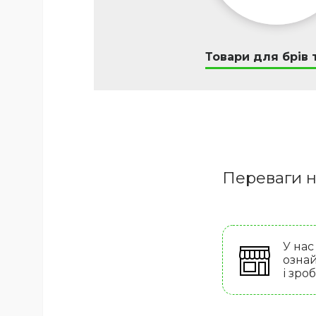
Товари для брів т
Переваги н
У нас
ознай
і зро