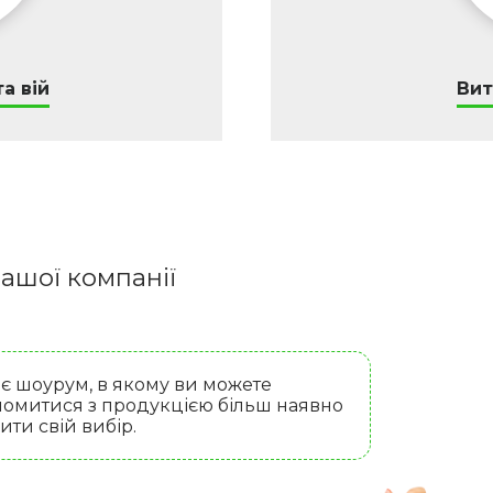
а вій
Вит
ашої компанії
 є шоурум, в якому ви можете
омитися з продукцією більш наявно
бити свій вибір.