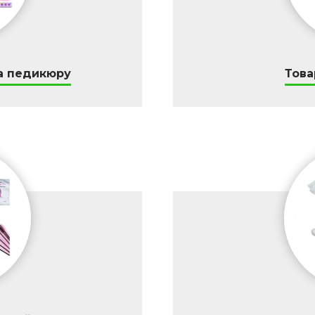
а педикюру
Това