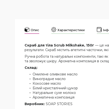
Опис
Характеристики
Інф
Скраб для тіла Scrub Milkshake, 150г
— це нат
результати. Скраб містить апетитні часточки, я
Ручна робота та натуральні компоненти, такі як
та зволожує шкіру. Ароматна композиція в склад
Склад:
Омилене оливкове масло
Виноградне масло
Кокосове масло
Білий кристалічний цукор
Натуральне сухе молоко
Ароматична композиція
Виробник:
SOAP STORIES