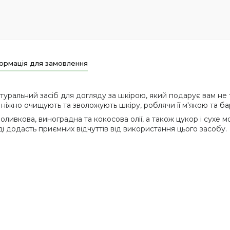
ормація для замовлення
уральний засіб для догляду за шкірою, який подарує вам не ті
кі ніжно очищують та зволожують шкіру, роблячи її м'якою та б
 оливкова, виноградна та кокосова олії, а також цукор і сухе
і додасть приємних відчуттів від використання цього засобу.