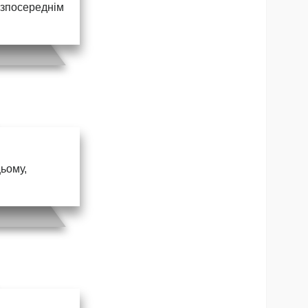
безпосереднім
цьому,