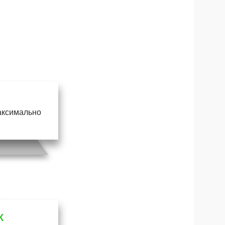
максимально
К