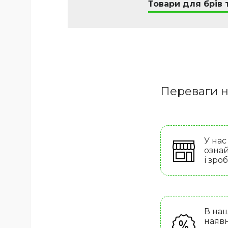
Товари для брів т
Переваги н
У нас
ознай
і зро
В наш
наявн