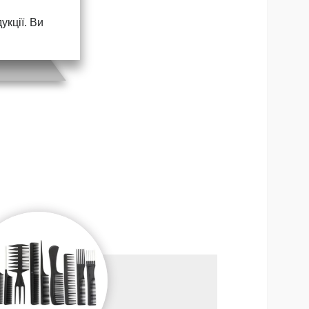
кції. Ви