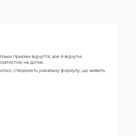
льки приємні відчуття, але й відчутні
архатистою на дотик.
 молоко, створюють унікальну формулу, що живить