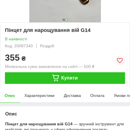
Пінцет для нарощування вій G14
В наявності
Код: 20087340
Роздріб
355
₴
Мінімальна сума замовлення на сайті — 500 ₴
Купити
Опис
Характеристики
Доставка
Оплата
Умови п
Опис
Пінцет для нарощування вій G14
— зручний інструмент для
майстрів, які працюють у сфері оформлення погляду.