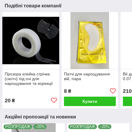
Подібні товари компанії
Прозора клейка стрічка
Патчі для нарощування
Вії 
(скотч) під очі для
вій, пара
0.07
нарощування та корекції
вій, (1,2см.) Силіконова S
8
210
₴
20
₴
Купити
Акційні пропозиції та новинки
РОЗПРОДАЖ
–20%
РОЗПРОДАЖ
–20%