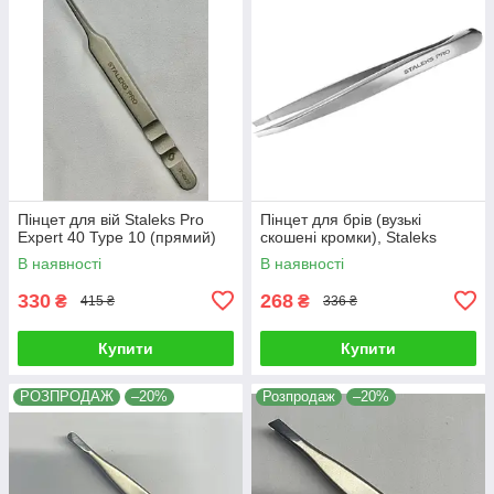
Пінцет для вій Staleks Pro
Пінцет для брів (вузькі
Expert 40 Type 10 (прямий)
скошені кромки), Staleks
В наявності
В наявності
330
268
₴
₴
415 ₴
336 ₴
Купити
Купити
РОЗПРОДАЖ
–20%
Розпродаж
–20%