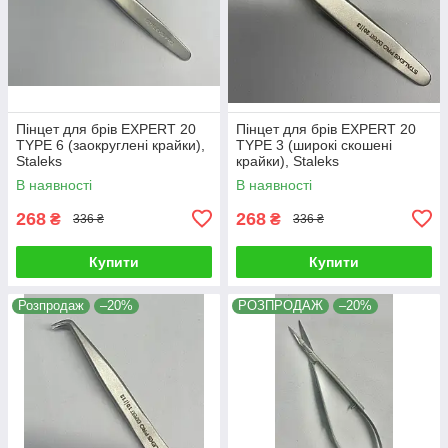
Пінцет для брів EXPERT 20
Пінцет для брів EXPERT 20
TYPE 6 (заокруглені крайки),
TYPE 3 (широкі скошені
Staleks
крайки), Staleks
В наявності
В наявності
268
268
₴
₴
336 ₴
336 ₴
Купити
Купити
Розпродаж
–20%
РОЗПРОДАЖ
–20%