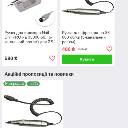
Ручка для фрезера Nail
Ручка для фрезера на 35
Drill PRO на 35000 об. (5-
000 об/хв (5-канальний
канальний роз'єм) для ZS-
роз’єм)
606, ZS-705, покращена
400
₴
520 ₴
модель
580
₴
Купити
Акційні пропозиції та новинки
Розпродаж
–23%