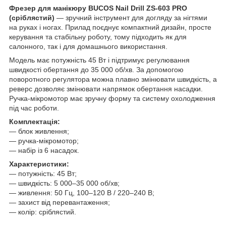
Фрезер для манікюру BUCOS Nail Drill ZS-603 PRO
(сріблястий)
— зручний інструмент для догляду за нігтями
на руках і ногах. Прилад поєднує компактний дизайн, просте
керування та стабільну роботу, тому підходить як для
салонного, так і для домашнього використання.
Модель має потужність 45 Вт і підтримує регулювання
швидкості обертання до 35 000 об/хв. За допомогою
поворотного регулятора можна плавно змінювати швидкість, а
реверс дозволяє змінювати напрямок обертання насадки.
Ручка-мікромотор має зручну форму та систему охолодження
під час роботи.
Комплектація:
— блок живлення;
— ручка-мікромотор;
— набір із 6 насадок.
Характеристики:
— потужність: 45 Вт;
— швидкість: 5 000–35 000 об/хв;
— живлення: 50 Гц, 100–120 В / 220–240 В;
— захист від перевантаження;
— колір: сріблястий.