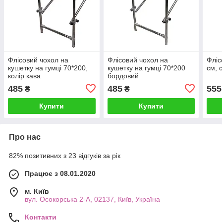
Флісовий чохол на
Флісовий чохол на
Фліс
кушетку на гумці 70*200,
кушетку на гумці 70*200
см, 
колір кава
бордовий
485
485
555
₴
₴
Купити
Купити
Про нас
82% позитивних з 23 відгуків за рік
Працює з 08.01.2020
м. Київ
вул. Осокорська 2-А, 02137, Київ, Україна
Контакти