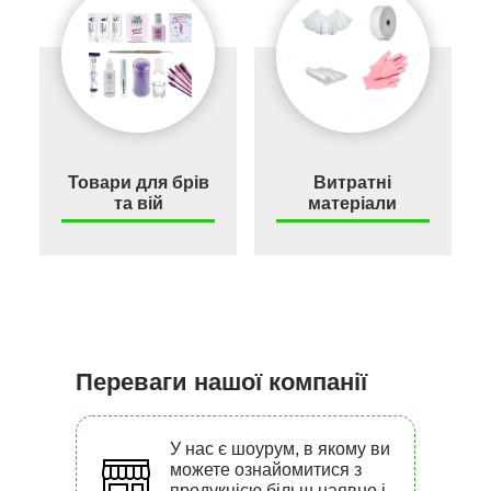
Товари для брів
Витратні
та вій
матеріали
Переваги нашої компанії
У нас є шоурум, в якому ви
можете ознайомитися з
продукцією більш наявно і