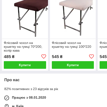
Флісовий чохол на
Флісовий чохол на
Фліс
кушетку на гумці 70*200,
кушетку на гумці 100*220
куше
колір кава
485
545
545
₴
₴
Купити
Купити
Про нас
82% позитивних з 23 відгуків за рік
Працює з 08.01.2020
м. Київ