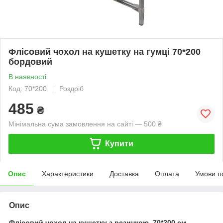
Флісовий чохол на кушетку на гумці 70*200
бордовий
В наявності
Код: 70*200
Роздріб
485
₴
Мінімальна сума замовлення на сайті — 500 ₴
Купити
Опис
Характеристики
Доставка
Оплата
Умови п
Опис
Флісовий чохол на кушетку з резинкою, 70*200 см