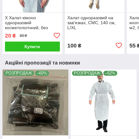
Х Халат-кімоно
Халат одноразовий на
Хала
одноразовий
зав'язках, СМС, 140 см,
кноп
косметологічний, без
L/XL
м2, 
рукава
20
₴
30 ₴
100
55
₴
Купити
Акційні пропозиції та новинки
РОЗПРОДАЖ
–60%
РОЗПРОДАЖ
–52%