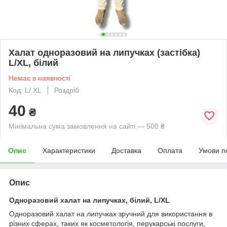
Халат одноразовий на липучках (застібка)
L/XL, білий
Немає в наявності
Код: L/ XL
Роздріб
40
₴
Мінімальна сума замовлення на сайті — 500 ₴
Опис
Характеристики
Доставка
Оплата
Умови п
Опис
Одноразовий халат на липучках, білий, L/XL
Одноразовий халат на липучках зручний для використання в
різних сферах, таких як косметологія, перукарські послуги,