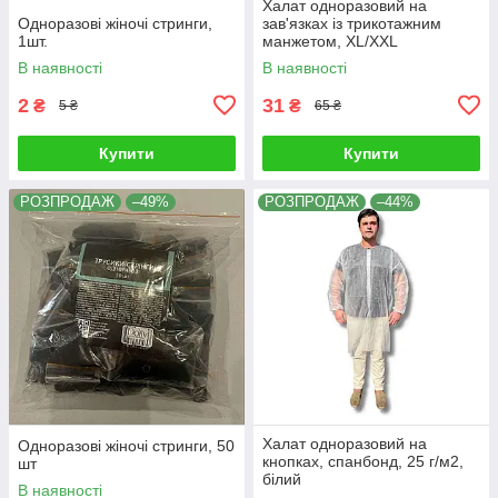
Халат одноразовий на
Одноразові жіночі стринги,
зав'язках із трикотажним
1шт.
манжетом, ХL/XXL
В наявності
В наявності
2
31
₴
₴
5 ₴
65 ₴
Купити
Купити
РОЗПРОДАЖ
–49%
РОЗПРОДАЖ
–44%
Халат одноразовий на
Одноразові жіночі стринги, 50
кнопках, спанбонд, 25 г/м2,
шт
білий
В наявності