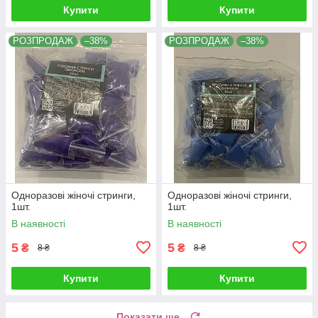
Купити
Купити
РОЗПРОДАЖ
–38%
РОЗПРОДАЖ
–38%
Одноразові жіночі стринги,
Одноразові жіночі стринги,
1шт.
1шт.
В наявності
В наявності
5
5
₴
₴
8 ₴
8 ₴
Купити
Купити
Показати ще