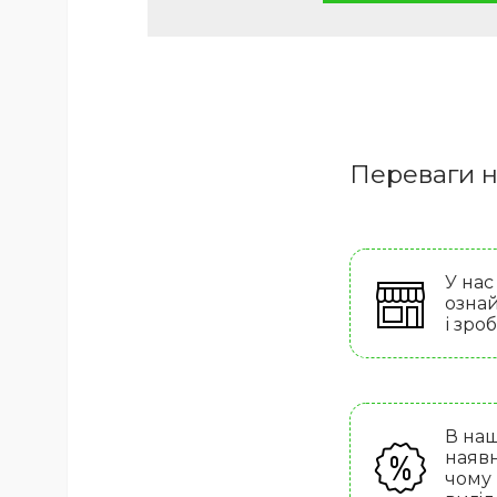
Переваги н
У нас
ознай
і зро
В наш
наявн
чому