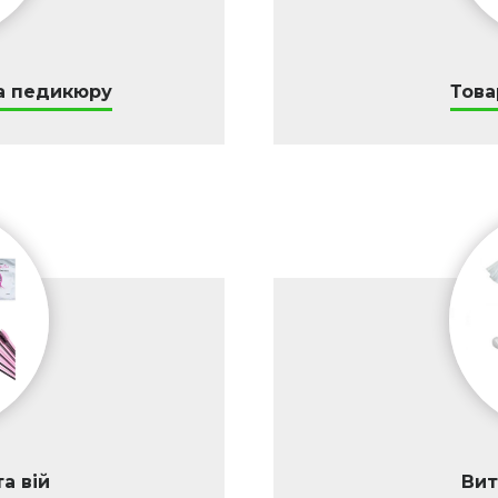
а педикюру
Това
а вій
Вит