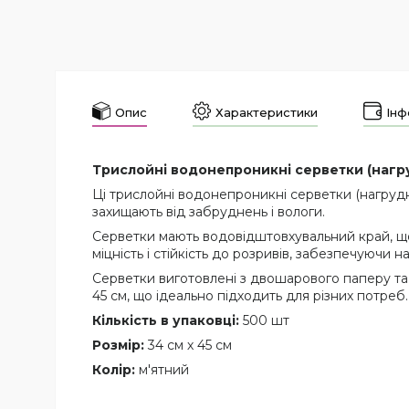
Опис
Характеристики
Інф
Трислойні водонепроникні серветки (нагр
Ці трислойні водонепроникні серветки (нагрудни
захищають від забруднень і вологи.
Серветки мають водовідштовхувальний край, що
міцність і стійкість до розривів, забезпечуючи н
Серветки виготовлені з двошарового паперу та 
45 см, що ідеально підходить для різних потреб.
Кількість в упаковці:
500 шт
Розмір:
34 см х 45 см
Колір:
м'ятний