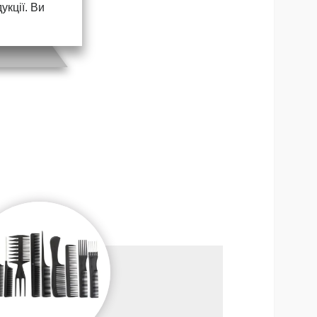
кції. Ви