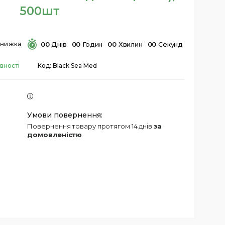
500шт
0
0
Днів
0
0
Годин
0
0
Хвилин
0
0
Секунд
вності
Код:
Black Sea Med
повернення товару протягом 14 днів
за
домовленістю