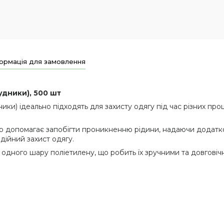
ормація для замовлення
удники), 500 шт
ки) ідеально підходять для захисту одягу під час різних про
 допомагає запобігти проникненню рідини, надаючи додатков
адійний захист одягу.
одного шару поліетилену, що робить їх зручними та довговічн