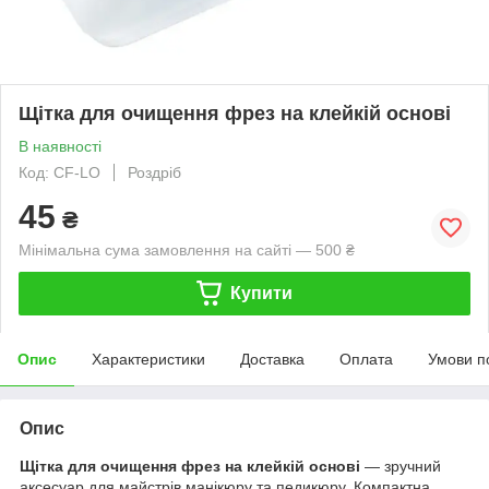
Щітка для очищення фрез на клейкій основі
В наявності
Код: CF-LO
Роздріб
45
₴
Мінімальна сума замовлення на сайті — 500 ₴
Купити
Опис
Характеристики
Доставка
Оплата
Умови п
Опис
Щітка для очищення фрез на клейкій основі
— зручний
аксесуар для майстрів манікюру та педикюру. Компактна