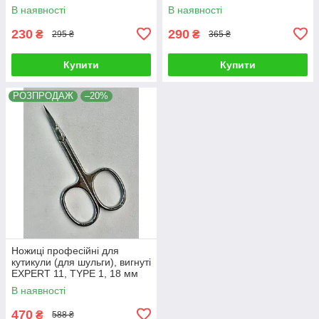
В наявності
В наявності
230
290
₴
₴
295 ₴
365 ₴
Купити
Купити
РОЗПРОДАЖ
–20%
Ножиці професійні для
кутикули (для шульги), вигнуті
EXPERT 11, TYPE 1, 18 мм
Staleks
В наявності
470
₴
588 ₴