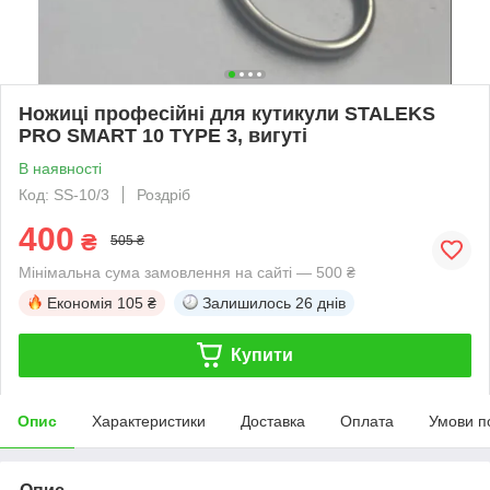
Ножиці професійні для кутикули STALEKS
PRO SMART 10 TYPE 3, вигуті
В наявності
Код: SS-10/3
Роздріб
400
₴
505 ₴
Мінімальна сума замовлення на сайті — 500 ₴
Економія
105 ₴
Залишилось
26 днів
Купити
Опис
Характеристики
Доставка
Оплата
Умови п