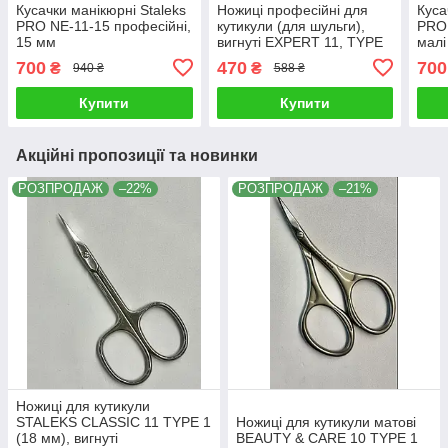
Кусачки манікюрні Staleks
Ножиці професійні для
Куса
PRO NE-11-15 професійні,
кутикули (для шульги),
PRO 
15 мм
вигнуті EXPERT 11, TYPE
малі
1, 18 мм Staleks
700
470
700
₴
₴
940 ₴
588 ₴
Купити
Купити
Акційні пропозиції та новинки
РОЗПРОДАЖ
–22%
РОЗПРОДАЖ
–21%
Ножиці для кутикули
STALEKS CLASSIC 11 TYPE 1
Ножиці для кутикули матові
(18 мм), вигнуті
BEAUTY & CARE 10 TYPE 1