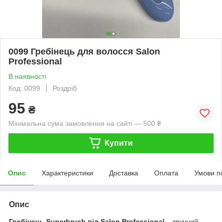
0099 Гребінець для волосся Salon
Professional
В наявності
Код: 0099
Роздріб
95
₴
Мінімальна сума замовлення на сайті — 500 ₴
Купити
Опис
Характеристики
Доставка
Оплата
Умови п
Опис
Гребінець Superbrush від Salon Professional
– зручний