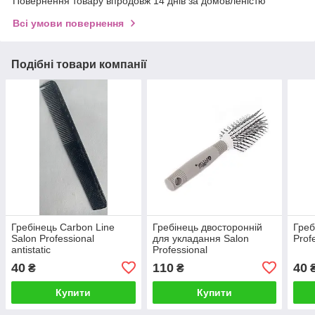
Повернення товару впродовж 14 днів за домовленістю
Всі умови повернення
Подібні товари компанії
Гребінець Carbon Line
Гребінець двосторонній
Греб
Salon Professional
для укладання Salon
Prof
antistatic
Professional
40
110
40
₴
₴
Купити
Купити