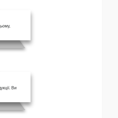
цьому,
кції. Ви