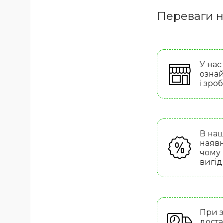
Переваги н
У нас
ознай
і зро
В наш
наявн
чому
вигід
При з
доста