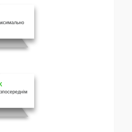
максимально
К
безпосереднім