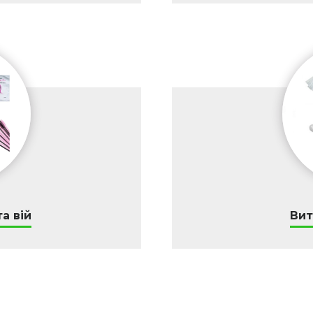
а вій
Вит