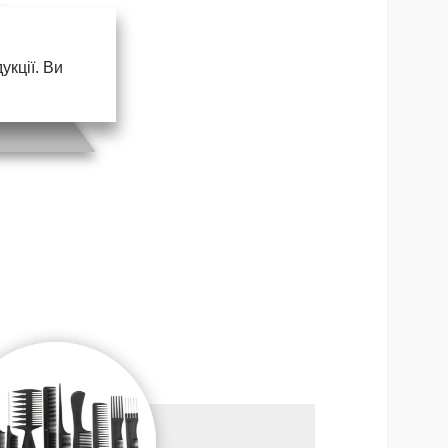
кції. Ви