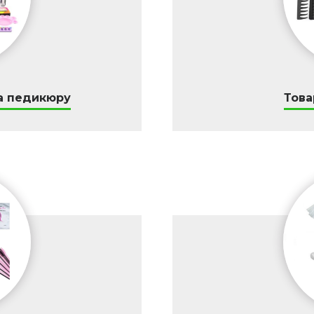
а педикюру
Това