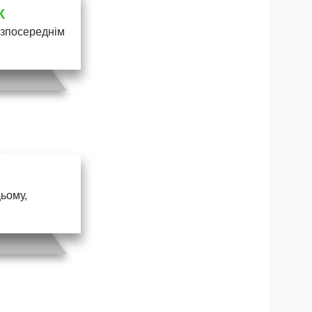
К
безпосереднім
цьому,