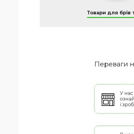
Товари для брів т
Переваги н
У нас
ознай
і зро