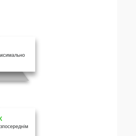
максимально
К
безпосереднім