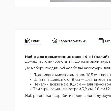
Опис
Характеристики
Інф
Набір для косметичних масок 4 в 1 (малий)
—
домашнього використання, допомагаючи акуратн
До набору входять усі необхідні аксесуари для
Пластикова миска діаметром 10,5 см і висот
Шпатель довжиною 18 см — для нанесення 
Пензлик довжиною 16,5 см — для рівномірн
Три мірні ложки діаметром 3,8 см, 2,8 см і 2
Набір допомагає зробити процес догляду зруч