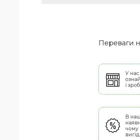
Переваги н
У нас
ознай
і зро
В наш
наявн
чому
вигід