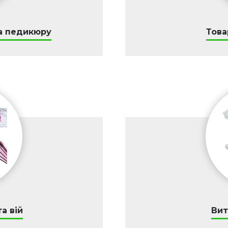
а педикюру
Това
а вій
Вит