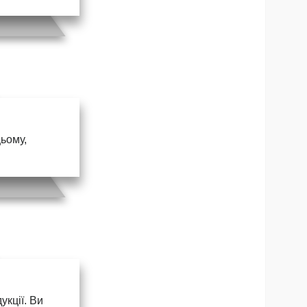
цьому,
кції. Ви