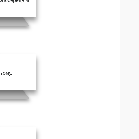
безпосереднім
цьому,