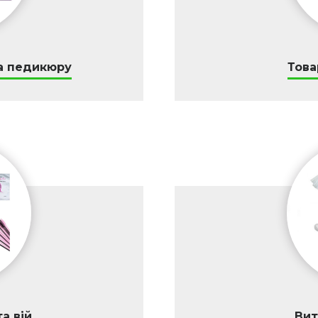
а педикюру
Това
а вій
Вит