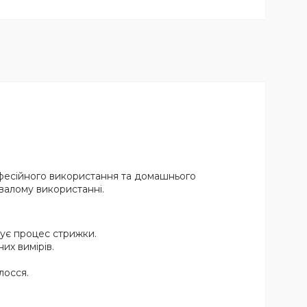
рофесійного використання та домашнього
валому використанні.
ує процес стрижки.
их вимірів.
лосся.