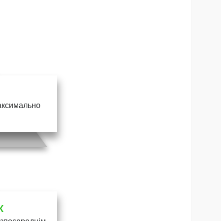
максимально
К