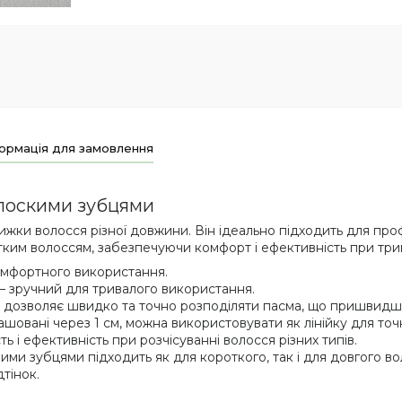
ормація для замовлення
плоскими зубцями
рижки волосся різної довжини. Він ідеально підходить для п
отким волоссям, забезпечуючи комфорт і ефективність при три
омфортного використання.
— зручний для тривалого використання.
дозволяє швидко та точно розподіляти пасма, що пришвидш
овані через 1 см, можна використовувати як лінійку для точн
ь і ефективність при розчісуванні волосся різних типів.
ими зубцями підходить як для короткого, так і для довгого во
тінок.