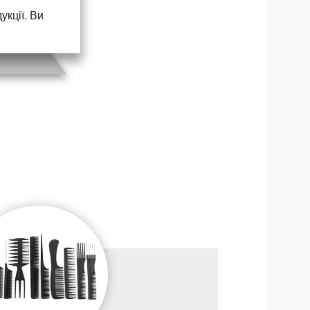
кції. Ви