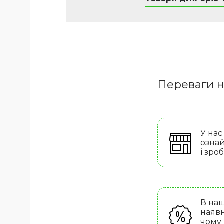
Переваги н
У нас
ознай
і зро
В наш
наявн
чому