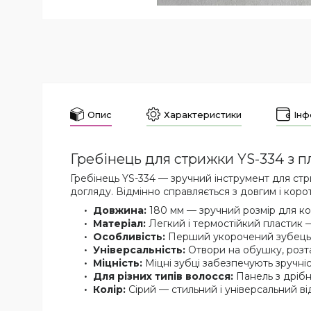
Опис
Характеристики
Інф
Гребінець для стрижки YS-334 з 
Гребінець YS-334 — зручний інструмент для ст
догляду. Відмінно справляється з довгим і кор
Довжина:
180 мм — зручний розмір для к
Матеріал:
Легкий і термостійкий пластик 
Особливість:
Перший укорочений зубець 
Універсальність:
Отвори на обушку, розташ
Міцність:
Міцні зубці забезпечують зручніст
Для різних типів волосся:
Панель з дрібн
Колір:
Сірий — стильний і універсальний від