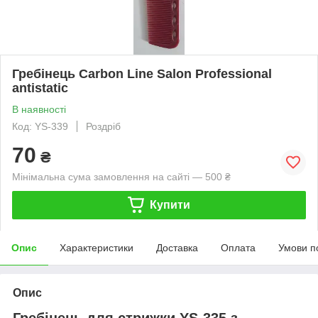
Гребінець Carbon Line Salon Professional
antistatic
В наявності
Код: YS-339
Роздріб
70
₴
Мінімальна сума замовлення на сайті — 500 ₴
Купити
Опис
Характеристики
Доставка
Оплата
Умови п
Опис
Гребінець для стрижки YS-335 з