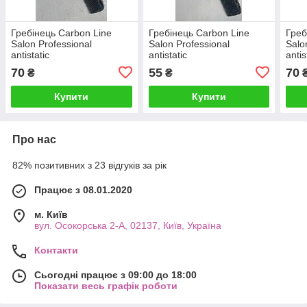
Гребінець Carbon Line
Гребінець Carbon Line
Греб
Salon Professional
Salon Professional
Salo
antistatic
antistatic
antis
70
55
70
₴
₴
Купити
Купити
Про нас
82% позитивних з 23 відгуків за рік
Працює з 08.01.2020
м. Київ
вул. Осокорська 2-А, 02137, Київ, Україна
Контакти
Сьогодні працює з 09:00 до 18:00
Показати весь графік роботи