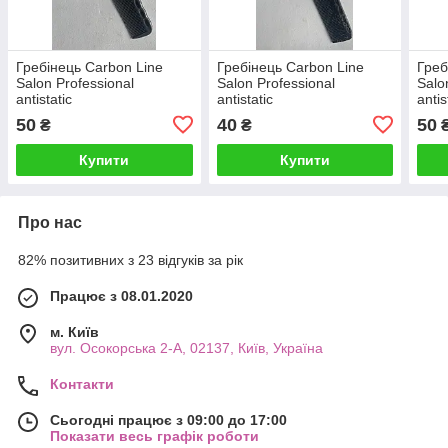
Гребінець Carbon Line
Гребінець Carbon Line
Греб
Salon Professional
Salon Professional
Salo
antistatic
antistatic
antis
50
40
50
₴
₴
Купити
Купити
Про нас
82% позитивних з 23 відгуків за рік
Працює з 08.01.2020
м. Київ
вул. Осокорська 2-А, 02137, Київ, Україна
Контакти
Сьогодні працює з 09:00 до 17:00
Показати весь графік роботи