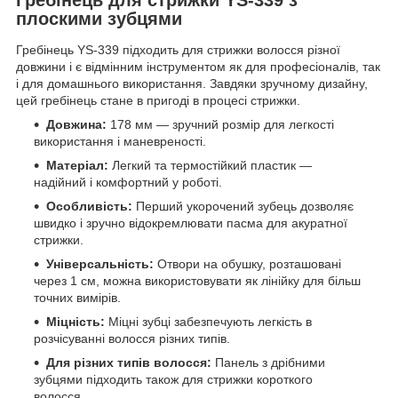
плоскими зубцями
Гребінець YS-339 підходить для стрижки волосся різної
довжини і є відмінним інструментом як для професіоналів, так
і для домашнього використання. Завдяки зручному дизайну,
цей гребінець стане в пригоді в процесі стрижки.
Довжина:
178 мм — зручний розмір для легкості
використання і маневреності.
Матеріал:
Легкий та термостійкий пластик —
надійний і комфортний у роботі.
Особливість:
Перший укорочений зубець дозволяє
швидко і зручно відокремлювати пасма для акуратної
стрижки.
Універсальність:
Отвори на обушку, розташовані
через 1 см, можна використовувати як лінійку для більш
точних вимірів.
Міцність:
Міцні зубці забезпечують легкість в
розчісуванні волосся різних типів.
Для різних типів волосся:
Панель з дрібними
зубцями підходить також для стрижки короткого
волосся.