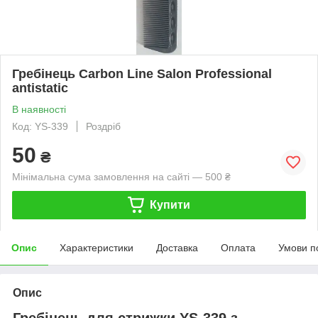
Гребінець Carbon Line Salon Professional
antistatic
В наявності
Код: YS-339
Роздріб
50
₴
Мінімальна сума замовлення на сайті — 500 ₴
Купити
Опис
Характеристики
Доставка
Оплата
Умови п
Опис
Гребінець для стрижки YS-339 з