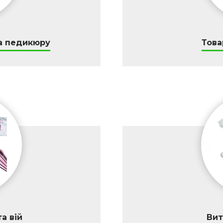
а педикюру
Това
а вій
Вит