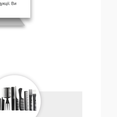
кції. Ви