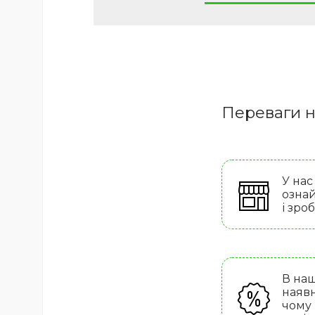
Переваги н
У нас
ознай
і зро
В наш
наявн
чому