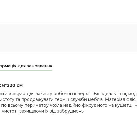
ормація для замовлення
см*220 см
й аксесуар для захисту робочої поверхні. Він ідеально підход
 чистоту та продовжувати термін служби меблів. Матеріал флі
а по всьому периметру чохла надійно фіксує його на кушетці
 чистоті, захищаючи їх від забруднень.