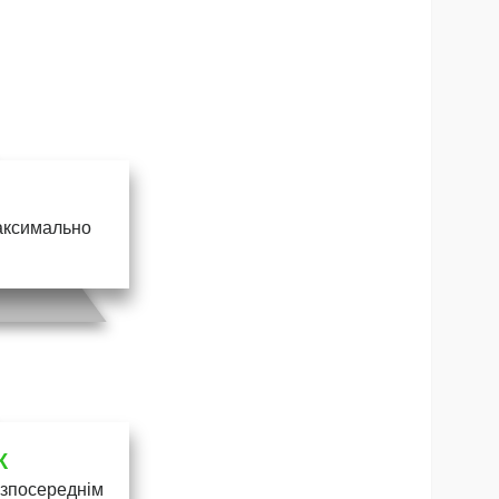
максимально
К
безпосереднім