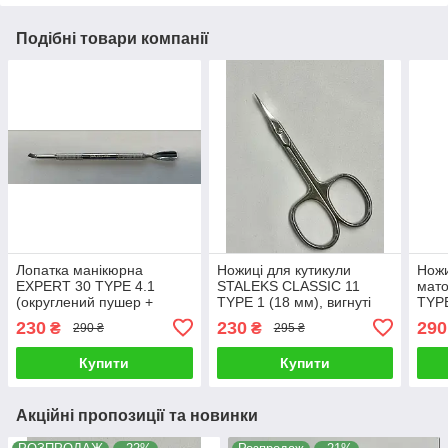
Подібні товари компанії
Лопатка манікюрна
Ножиці для кутикули
Ножи
EXPERT 30 TYPE 4.1
STALEKS CLASSIC 11
мато
(округлений пушер +
TYPE 1 (18 мм), вигнуті
TYP
відігнута лопасть, для
230
230
290
₴
₴
290 ₴
295 ₴
шульги) Staleks
Купити
Купити
Акційні пропозиції та новинки