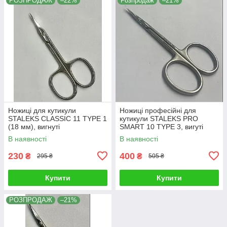
РОЗПРОДАЖ
–22%
Розпродаж
–21%
Ножиці для кутикули
Ножиці професійні для
STALEKS CLASSIC 11 TYPE 1
кутикули STALEKS PRO
(18 мм), вигнуті
SMART 10 TYPE 3, вигуті
В наявності
В наявності
230
400
₴
₴
295 ₴
505 ₴
Купити
Купити
РОЗПРОДАЖ
–21%