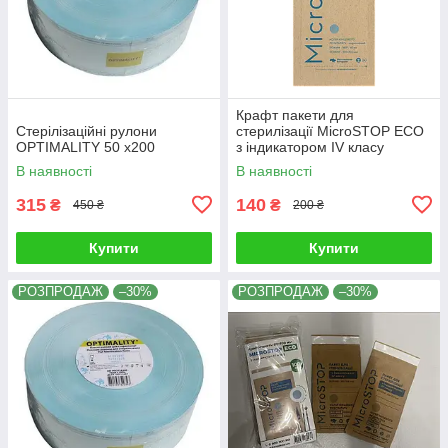
Крафт пакети для
Стерілізаційні рулони
стерилізації MicroSTOP ЕСО
OPTIMALITY 50 x200
з індикатором IV класу
100х200мм, 100 шт
В наявності
В наявності
315
140
₴
₴
450 ₴
200 ₴
Купити
Купити
РОЗПРОДАЖ
–30%
РОЗПРОДАЖ
–30%