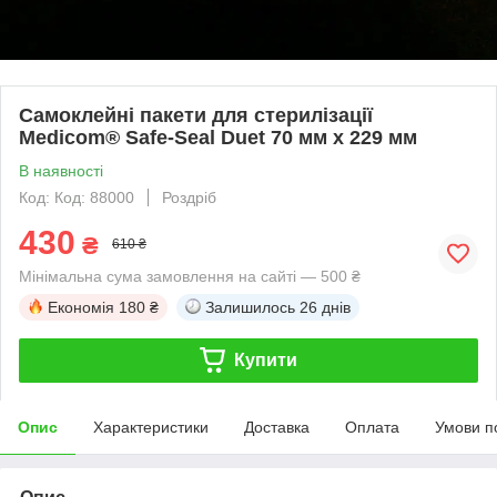
Самоклейні пакети для стерилізації
Medicom® Safe-Seal Duet 70 мм х 229 мм
В наявності
Код: Код: 88000
Роздріб
430
₴
610 ₴
Мінімальна сума замовлення на сайті — 500 ₴
Економія
180 ₴
Залишилось
26 днів
Купити
Опис
Характеристики
Доставка
Оплата
Умови п