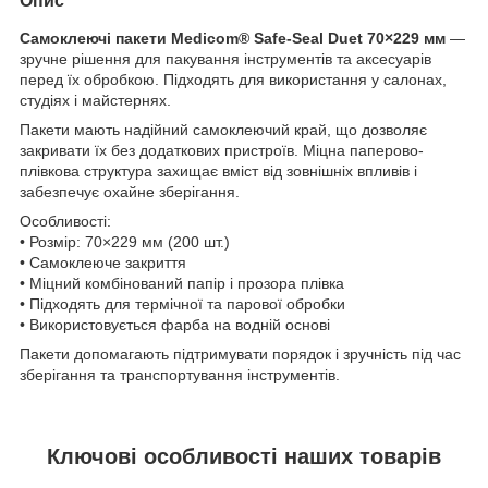
Опис
Самоклеючі пакети Medicom® Safe-Seal Duet 70×229 мм
—
зручне рішення для пакування інструментів та аксесуарів
перед їх обробкою. Підходять для використання у салонах,
студіях і майстернях.
Пакети мають надійний самоклеючий край, що дозволяє
закривати їх без додаткових пристроїв. Міцна паперово-
плівкова структура захищає вміст від зовнішніх впливів і
забезпечує охайне зберігання.
Особливості:
• Розмір: 70×229 мм (200 шт.)
• Самоклеюче закриття
• Міцний комбінований папір і прозора плівка
• Підходять для термічної та парової обробки
• Використовується фарба на водній основі
Пакети допомагають підтримувати порядок і зручність під час
зберігання та транспортування інструментів.
Ключові особливості наших товарів