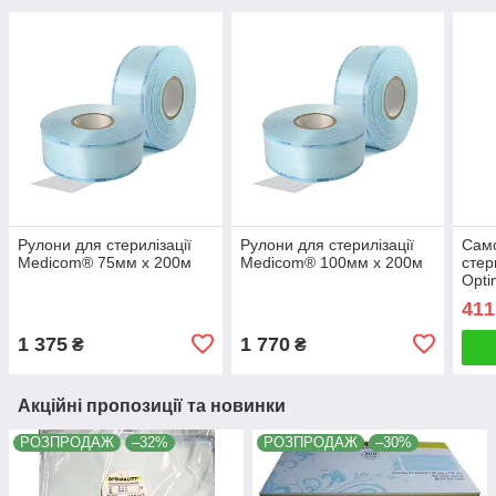
Рулони для стерилізації
Рулони для стерилізації
Само
Medicom® 75мм х 200м
Medicom® 100мм х 200м
стер
Opti
411
1 375
1 770
₴
₴
Акційні пропозиції та новинки
РОЗПРОДАЖ
–32%
РОЗПРОДАЖ
–30%