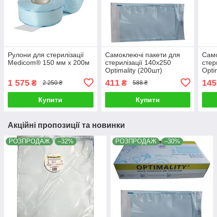
Рулони для стерилізації
Самоклеючі пакети для
Само
Medicom® 150 мм х 200м
стерилізації 140x250
стер
Optimality (200шт)
Opti
1 575
411
145
₴
₴
2 250 ₴
588 ₴
Купити
Купити
Акційні пропозиції та новинки
РОЗПРОДАЖ
–32%
РОЗПРОДАЖ
–30%