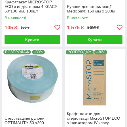
Крафтпакет MICROSTOP
ЕСО з индікатором 4 КЛАСУ
Рулони для стерилізації
60*100 мм, 100шт
Medicom® 150 мм х 200м
В наявності
В наявності
105
1 575
₴
₴
150 ₴
2 250 ₴
Купити
Купити
РОЗПРОДАЖ
–30%
РОЗПРОДАЖ
–30%
Крафт пакети для
Стерілізаційні рулони
стерилізації MicroSTOP ЕСО
OPTIMALITY 50 x200
з індикатором IV класу