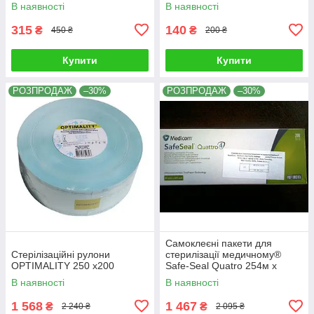
100х200мм, 100 шт
В наявності
В наявності
315
140
₴
₴
450 ₴
200 ₴
Купити
Купити
РОЗПРОДАЖ
–30%
РОЗПРОДАЖ
–30%
Самоклеєні пакети для
Стерілізаційні рулони
стерилізації медичному®
OPTIMALITY 250 x200
Safe-Seal Quatro 254м х
356мм
В наявності
В наявності
1 568
1 467
₴
₴
2 240 ₴
2 095 ₴