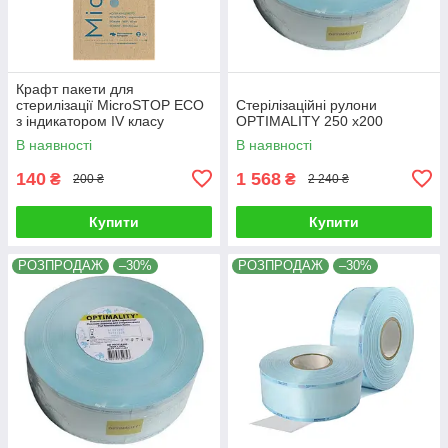
Крафт пакети для
стерилізації MicroSTOP ЕСО
Стерілізаційні рулони
з індикатором IV класу
OPTIMALITY 250 x200
100х200мм, 100 шт
В наявності
В наявності
140
1 568
₴
₴
200 ₴
2 240 ₴
Купити
Купити
РОЗПРОДАЖ
–30%
РОЗПРОДАЖ
–30%