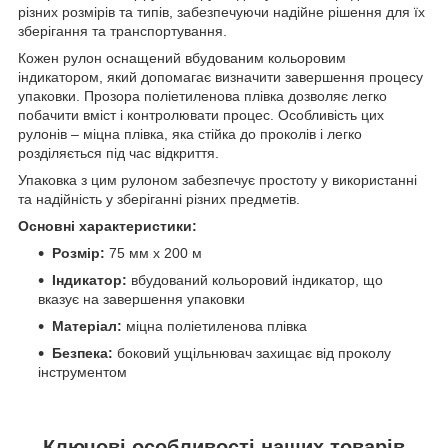
різних розмірів та типів, забезпечуючи надійне рішення для їх
зберігання та транспортування.
Кожен рулон оснащений вбудованим кольоровим
індикатором, який допомагає визначити завершення процесу
упаковки. Прозора поліетиленова плівка дозволяє легко
побачити вміст і контролювати процес. Особливість цих
рулонів – міцна плівка, яка стійка до проколів і легко
розділяється під час відкриття.
Упаковка з цим рулоном забезпечує простоту у використанні
та надійність у зберіганні різних предметів.
Основні характеристики:
Розмір:
75 мм x 200 м
Індикатор:
вбудований кольоровий індикатор, що
вказує на завершення упаковки
Матеріал:
міцна поліетиленова плівка
Безпека:
боковий ущільнювач захищає від проколу
інструментом
Ключові особливості наших товарів