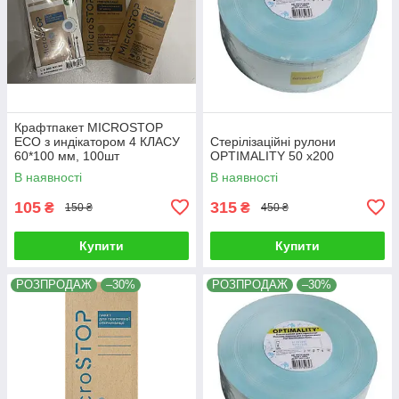
Крафтпакет MICROSTOP
ЕСО з индікатором 4 КЛАСУ
Стерілізаційні рулони
60*100 мм, 100шт
OPTIMALITY 50 x200
В наявності
В наявності
105
315
₴
₴
150 ₴
450 ₴
Купити
Купити
РОЗПРОДАЖ
–30%
РОЗПРОДАЖ
–30%