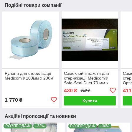
Подібні товари компанії
Рулони для стерилізації
Самоклейні пакети для
Само
Medicom® 100мм х 200м
стерилізації Medicom®
стер
Safe-Seal Duet 70 мм х
Opti
229 мм
430
411
₴
610 ₴
1 770
₴
Купити
Акційні пропозиції та новинки
РОЗПРОДАЖ
–32%
РОЗПРОДАЖ
–30%