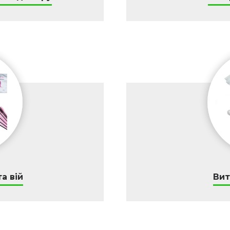
а вій
Вит