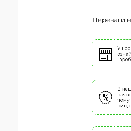
Переваги н
У нас
ознай
і зро
В наш
наявн
чому
вигід