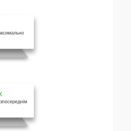
максимально
К
безпосереднім