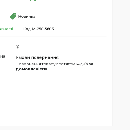
Новинка
явності
Код:
М-258-5603
 на
повернення товару протягом 14 днів
за
домовленістю