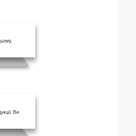
цьому,
кції. Ви