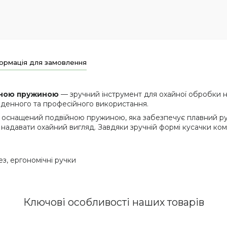
ормація для замовлення
ійною пружиною
— зручний інструмент для охайної обробки ні
кденного та професійного використання.
а оснащений подвійною пружиною, яка забезпечує плавний рух
 надавати охайний вигляд. Завдяки зручній формі кусачки ко
з, ергономічні ручки
Ключові особливості наших товарів