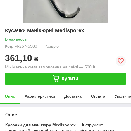
Кусачки манікюрні Medisporex
В наявності
Код: М-257-5580
Роздріб
361,10
₴
Мінімальна сума замовлення на сайті — 500 ₴
Купити
Опис
Характеристики
Доставка
Оплата
Умови п
Опис
Кусачки для манікюру Medisporex
— інструмент,
призначений для охайного догляду за нігтями та шкірою