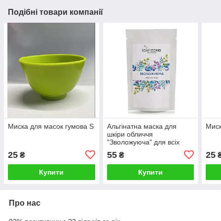
Подібні товари компанії
Миска для масок гумова S
Альгінатна маска для
Миск
шкіри обличчя
"Зволожуюча" для всіх
типів шкіри, 20 г
25
55
25
₴
₴
Купити
Купити
Про нас