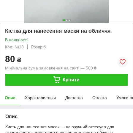
Кістка для нанесення маски на обличчя
В наявності
Код: №18
Роздріб
80
₴
Мінімальна сума замовлення на сайті — 500 ₴
Купити
Опис
Характеристики
Доставка
Оплата
Умови п
Опис
Кисть для нанесення масок — це зручний аксесуар для
рівномірного і акуратного нанесення масок на обличчя.