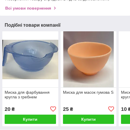
Всі умови повернення
Подібні товари компанії
Миска для фарбування
Миска для масок гумова S
Мис
кругла з гребнем
круг
20
25
10
₴
₴
Купити
Купити