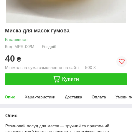
Миска для масок гумова
В наявності
Код: MPR-00/M
Роздріб
40
₴
Мінімальна сума замовлення на сайті — 500 ₴
Купити
Опис
Характеристики
Доставка
Оплата
Умови п
Опис
Резиновий посуд для масок — зручний та практичний
аксесуар, який ідеально підходить для змішування та