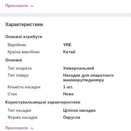
Приховати
Характеристики
Основні атрибути
Виробник
YRE
Країна виробник
Китай
Основні
Тип апарата
Універсальний
Тип товару
Насадки для апаратного
манікюру/педикюру
Кількість насадок
1 шт.
Стан
Нове
Користувальницькі характеристики
Тип насадки
Цілісна насадка
Форма насадок
Округла
Приховати