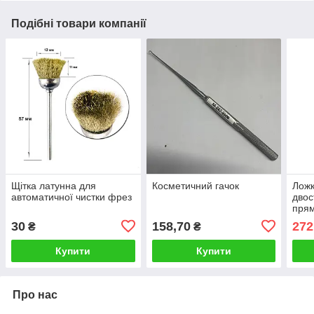
Подібні товари компанії
Щітка латунна для
Косметичний гачок
Ложк
автоматичної чистки фрез
двос
прям
EXP
30
158,70
272
₴
₴
Stal
Купити
Купити
Про нас