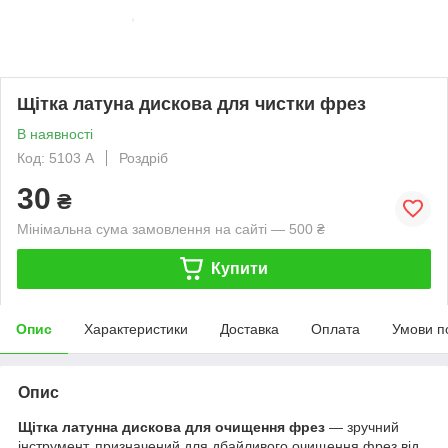
Щітка латуна дискова для чистки фрез
В наявності
Код: 5103 А
Роздріб
30
₴
Мінімальна сума замовлення на сайті — 500 ₴
Купити
Опис
Характеристики
Доставка
Оплата
Умови п
Опис
Щітка латунна дискова для очищення фрез
— зручний
інструмент, призначений для дбайливого очищення фрез від