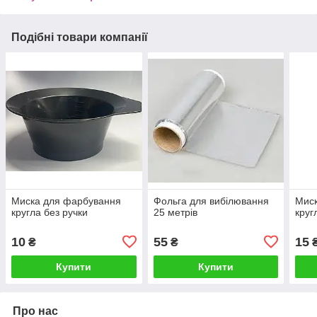
Подібні товари компанії
Миска для фарбування
Фольга для вибілювання
Мис
кругла без ручки
25 метрів
круг
10
55
15
₴
₴
Купити
Купити
Про нас