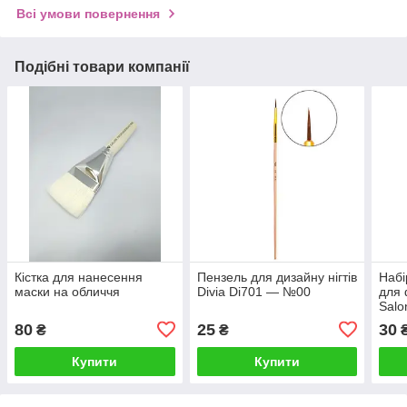
Всі умови повернення
Подібні товари компанії
Кістка для нанесення
Пензель для дизайну нігтів
Набі
маски на обличчя
Divia Di701 — №00
для 
Salo
80
25
30
₴
₴
Купити
Купити