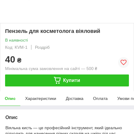
Пензель для косметолога віяловий
В наявності
Код: KVM-1
Роздріб
40
₴
Мінімальна сума замовлення на сайті — 500 ₴
Купити
Опис
Характеристики
Доставка
Оплата
Умови п
Опис
Віяльна кисть — це професійний інструмент, який ідеально
підходить для нанесення різних складів на шкіру під час