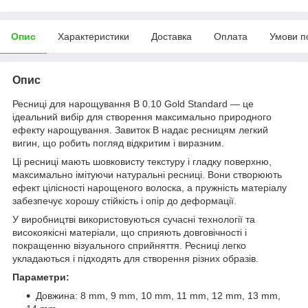
Опис
Характеристики
Доставка
Оплата
Умови п
Опис
Ресниці для нарощування B 0.10 Gold Standard — це
ідеальний вибір для створення максимально природного
ефекту нарощування. Завиток B надає ресницям легкий
вигин, що робить погляд відкритим і виразним.
Ці ресниці мають шовковисту текстуру і гладку поверхню,
максимально імітуючи натуральні ресниці. Вони створюють
ефект цілісності нарощеного волоска, а пружність матеріалу
забезпечує хорошу стійкість і опір до деформації.
У виробництві використовуються сучасні технології та
високоякісні матеріали, що сприяють довговічності і
покращенню візуального сприйняття. Ресниці легко
укладаються і підходять для створення різних образів.
Параметри:
Довжина: 8 mm, 9 mm, 10 mm, 11 mm, 12 mm, 13 mm,