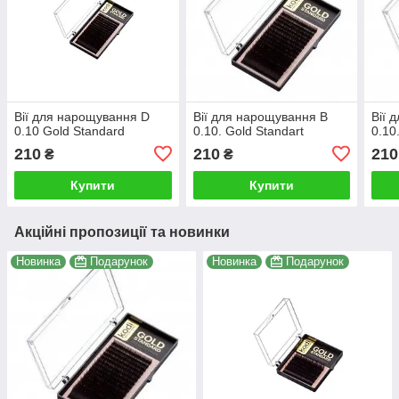
Вії для нарощування D
Вії для нарощування B
Вії 
0.10 Gold Standard
0.10. Gold Standart
0.10
210
210
210
₴
₴
Купити
Купити
Акційні пропозиції та новинки
Новинка
Подарунок
Новинка
Подарунок