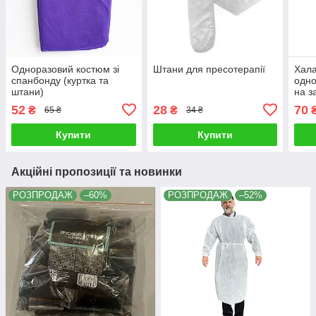
Одноразовий костюм зі
Штани для пресотерапії
Хала
спанбонду (куртка та
одно
штани)
на з
M/L
52
28
70
₴
₴
65 ₴
34 ₴
Купити
Купити
Акційні пропозиції та новинки
РОЗПРОДАЖ
–60%
РОЗПРОДАЖ
–52%