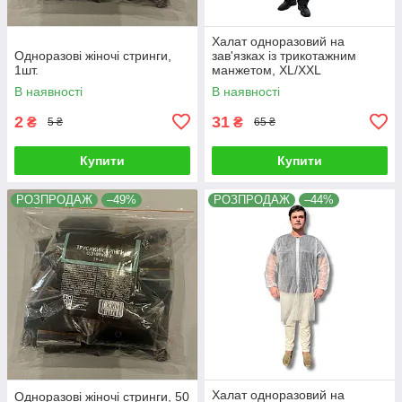
Халат одноразовий на
Одноразові жіночі стринги,
зав'язках із трикотажним
1шт.
манжетом, ХL/XXL
В наявності
В наявності
2
31
₴
₴
5 ₴
65 ₴
Купити
Купити
РОЗПРОДАЖ
–49%
РОЗПРОДАЖ
–44%
Халат одноразовий на
Одноразові жіночі стринги, 50