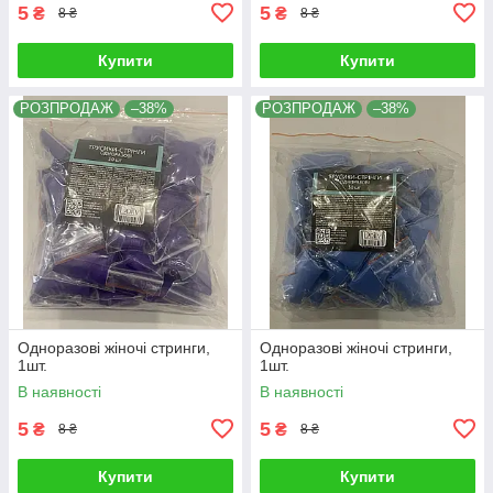
5
5
₴
₴
8 ₴
8 ₴
Купити
Купити
РОЗПРОДАЖ
–38%
РОЗПРОДАЖ
–38%
Одноразові жіночі стринги,
Одноразові жіночі стринги,
1шт.
1шт.
В наявності
В наявності
5
5
₴
₴
8 ₴
8 ₴
Купити
Купити