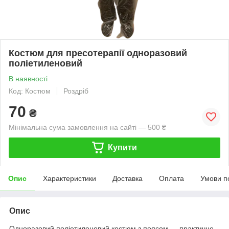
Костюм для пресотерапії одноразовий
поліетиленовий
В наявності
Код: Костюм
Роздріб
70
₴
Мінімальна сума замовлення на сайті — 500 ₴
Купити
Опис
Характеристики
Доставка
Оплата
Умови п
Опис
Одноразовий поліетиленовий костюм з поясом — практичне